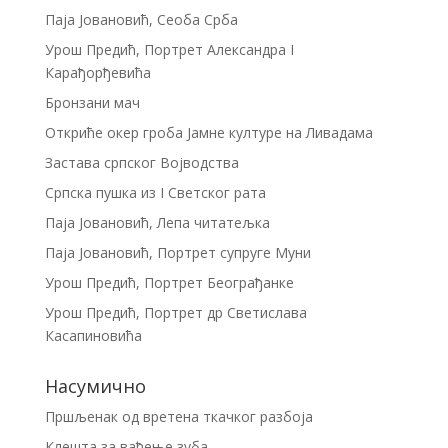
Паја Јовановић, Сеоба Срба
Урош Предић, Портрет Александра I
Карађорђевића
Бронзани мач
Откриће окер гроба Јамне културе на Ливадама
Застава српског Војводства
Српска пушка из I Светског рата
Паја Јовановић, Лепа читатељка
Паја Јовановић, Портрет супруге Муни
Урош Предић, Портрет Београђанке
Урош Предић, Портрет др Светислава
Касапиновића
Насумично
Пршљенак од вретена ткачког разбоја
Клешта за вађење зуба