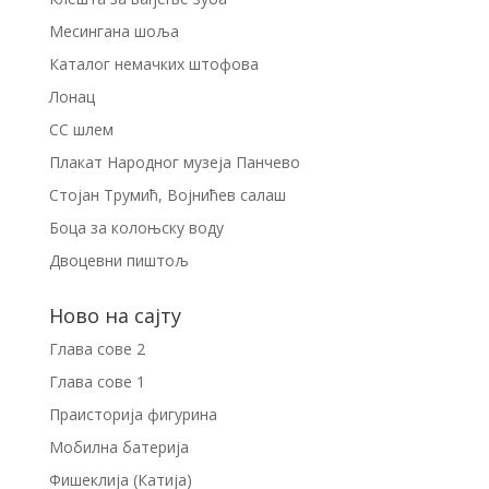
Месингана шоља
Каталог немачких штофова
Лонац
СС шлем
Плакат Народног музеја Панчево
Стојан Трумић, Војнићев салаш
Боца за колоњску воду
Двоцевни пиштољ
Ново на сајту
Глава сове 2
Глава сове 1
Праисторија фигурина
Мобилна батерија
Фишеклија (Катија)