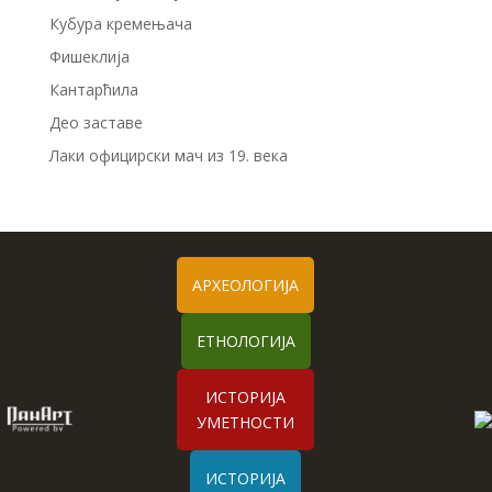
Кубура кремењача
Фишеклија
Кантарћила
Део заставе
Лаки официрски мач из 19. века
АРХЕОЛОГИЈА
ЕТНОЛОГИЈА
ИСТОРИЈА
УМЕТНОСТИ
ИСТОРИЈА