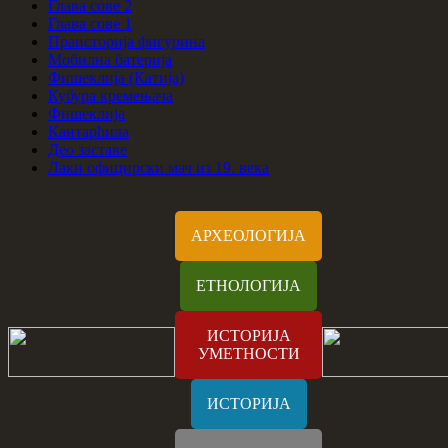
Глава сове 2
Глава сове 1
Праисторија фигурина
Мобилна батерија
Фишеклија (Катија)
Кубура кремењача
Фишеклија
Кантарћила
Део заставе
Лаки официрски мач из 19. века
АРХЕОЛОГИЈА
ЕТНОЛОГИЈА
ИСТОРИЈА
УМЕТНОСТИ
ИСТОРИЈА