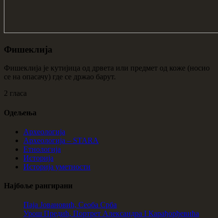
Фишеклија
Фишеклија је кутијица од дрвета или предмет од коже (носио
се на опасачу) где се држао барут.
2 гласа
Одељења
Археологија
Археологија – STARA
Етнологија
Историја
Историја уметности
Најбоље рангирани
Паја Јовановић, Сеоба Срба
Урош Предић, Портрет Александра I Карађорђевића