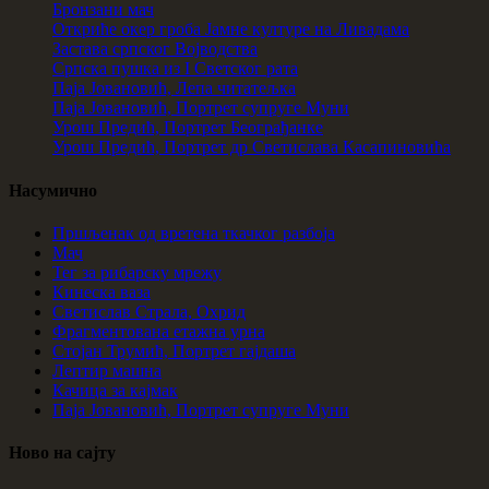
Бронзани мач
Откриће окер гроба Јамне културе на Ливадама
Застава српског Војводства
Српска пушка из I Светског рата
Паја Јовановић, Лепа читатељка
Паја Јовановић, Портрет супруге Муни
Урош Предић, Портрет Београђанке
Урош Предић, Портрет др Светислава Касапиновића
Насумично
Пршљенак од вретена ткачког разбоја
Мач
Тег за рибарску мрежу
Кинеска ваза
Светислав Страла, Охрид
Фрагментована етажна урна
Стојан Трумић, Портрет гајдаша
Лептир машна
Качица за кајмак
Паја Јовановић, Портрет супруге Муни
Ново на сајту