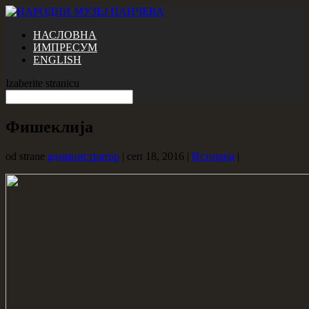
НАСЛОВНА
ИМПРЕСУМ
ENGLISH
Izaberite stranicu
Фишеклија
od strane
администратор
|
сеп 18, 2016
|
Историја
|