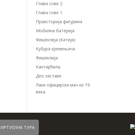
Глава сове 2
Глава сове 1
Праисторија фигурина
Мобилна батерија
Фишеклија (Катија)
Кубура кремењача
Фишеклија
Кантарћила
Део заставе
Лаки официрски мач из 19.
века
ИРТУЕЛНА ТУРА