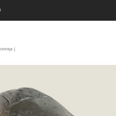
ологија
|