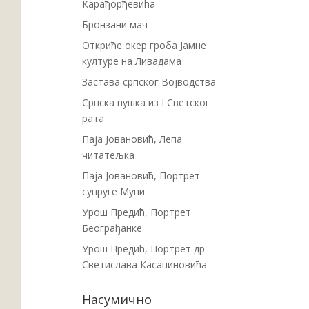
Карађорђевића
Бронзани мач
Откриће окер гроба Јамне
културе на Ливадама
Застава српског Војводства
Српска пушка из I Светског
рата
Паја Јовановић, Лепа
читатељка
Паја Јовановић, Портрет
супруге Муни
Урош Предић, Портрет
Београђанке
Урош Предић, Портрет др
Светислава Касапиновића
Насумично