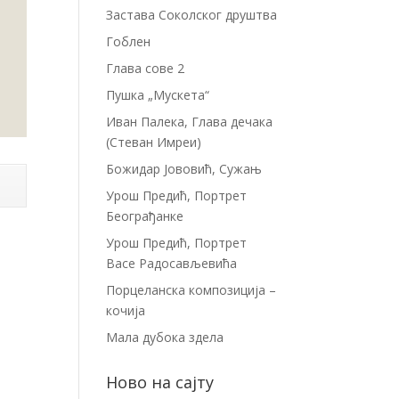
Застава Соколског друштва
Гоблен
Глава сове 2
Пушка „Мускета“
Иван Палека, Глава дечака
(Стеван Имреи)
Божидар Јововић, Сужањ
Урош Предић, Портрет
Београђанке
Урош Предић, Портрет
Васе Радосављевића
Порцеланска композиција –
кочија
Мала дубока здела
Ново на сајту