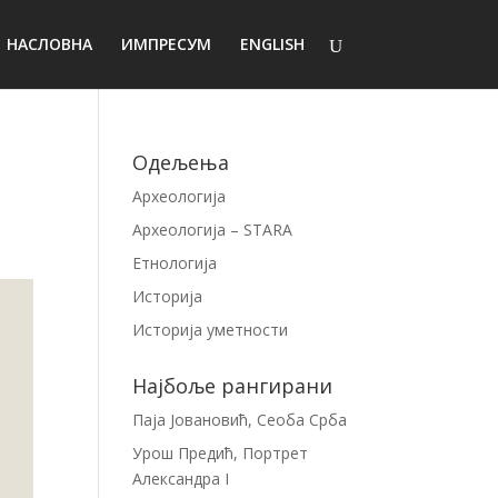
НАСЛОВНА
ИМПРЕСУМ
ENGLISH
Одељења
Археологија
Археологија – STARA
Етнологија
Историја
Историја уметности
Најбоље рангирани
Паја Јовановић, Сеоба Срба
Урош Предић, Портрет
Александра I