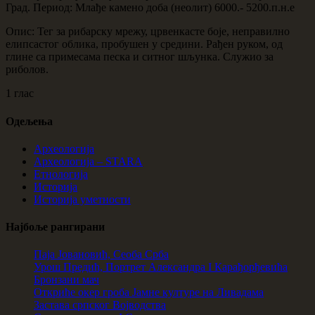
Град. Период: Млађе камено доба (неолит) 6000.- 5200.п.н.е
Опис: Тег за рибарску мрежу, црвенкасте боје, неправилно
елипсастог облика, пробушен у средини. Рађен руком, од
глине са примесама песка и ситног шљунка. Служио за
риболов.
1 глас
Одељења
Археологија
Археологија – STARA
Етнологија
Историја
Историја уметности
Најбоље рангирани
Паја Јовановић, Сеоба Срба
Урош Предић, Портрет Александра I Карађорђевића
Бронзани мач
Откриће окер гроба Јамне културе на Ливадама
Застава српског Војводства