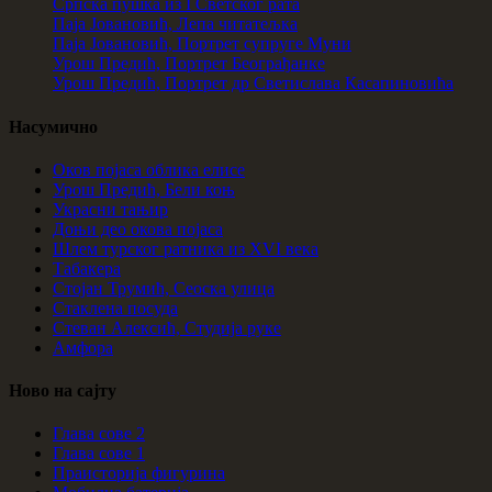
Српска пушка из I Светског рата
Паја Јовановић, Лепа читатељка
Паја Јовановић, Портрет супруге Муни
Урош Предић, Портрет Београђанке
Урош Предић, Портрет др Светислава Касапиновића
Насумично
Оков појаса облика елисе
Урош Предић, Бели коњ
Украсни тањир
Доњи део окова појаса
Шлем турског ратника из XVI века
Табакера
Стојан Трумић, Сеоска улица
Стаклена посуда
Стеван Алексић, Студија руке
Амфора
Ново на сајту
Глава сове 2
Глава сове 1
Праисторија фигурина