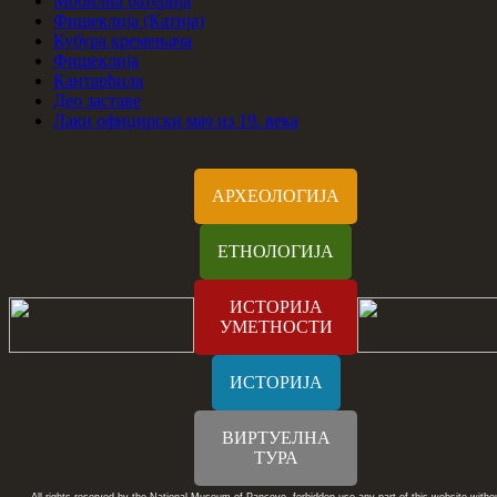
Мобилна батерија
Фишеклија (Катија)
Кубура кремењача
Фишеклија
Кантарћила
Део заставе
Лаки официрски мач из 19. века
АРХЕОЛОГИЈА
ЕТНОЛОГИЈА
ИСТОРИЈА
УМЕТНОСТИ
ИСТОРИЈА
ВИРТУЕЛНА
ТУРА