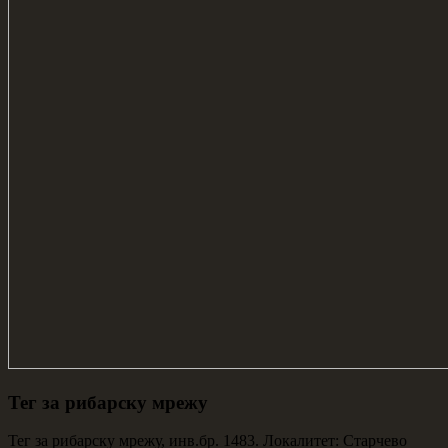
Тег за рибарску мрежу
Тег за рибарску мрежу, инв.бр. 1483. Локалитет: Старчево