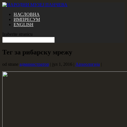
НАСЛОВНА
ИМПРЕСУМ
ENGLISH
Izaberite stranicu
Тег за рибарску мрежу
od strane
администратор
|
јул 1, 2016
|
Археологија
|