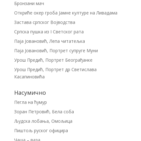
Бронзани мач
Откриће окер гроба Јамне културе на Ливадама
Застава српског Војводства
Српска пушка из I Светског рата
Паја Јовановић, Лепа читатељка
Паја Јовановић, Портрет супруге Муни
Урош Предић, Портрет Београђанке
Урош Предић, Портрет др Светислава
Касапиновића
Насумично
Пегла на ћумур
Зоран Петровић, Бела соба
Људска лобања, Омољица
Пиштољ руског официра
Чаша – ваза