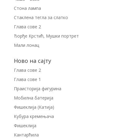
Стона лампа
Стаклена тегла за слатко
Глава сове 2
Ђорђе Крстић, Мушки портрет
Мали лонац
Ново на сајту
Глава сове 2
Глава сове 1
Праисторија фигурина
Мобилна батерија
Фишеклија (Катија)
Кубура кремењача
Фишеклија
Кантарћила