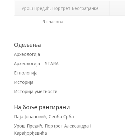
Урош Предић, Портрет Београђанке
9 гласова
Одељења
Археологија
Археологија – STARA
Етнологија
Историја
Историја уметности
Најбоље рангирани
Паја Јовановић, Сеоба Срба
Урош Предић, Портрет Александра I
Карађорђевића