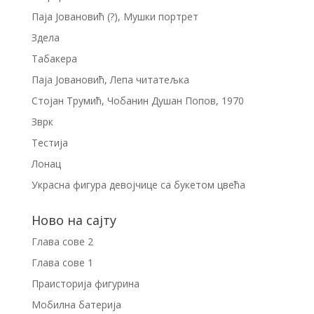
Паја Јовановић (?), Мушки портрет
Здела
Табакера
Паја Јовановић, Лепа читатељка
Стојан Трумић, Чобанин Душан Попов, 1970
Зврк
Тестија
Лонац
Украсна фигура девојчице са букетом цвећа
Ново на сајту
Глава сове 2
Глава сове 1
Праисторија фигурина
Мобилна батерија