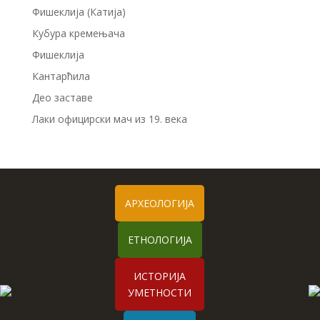
Фишеклија (Катија)
Кубура кремењача
Фишеклија
Кантарћила
Део заставе
Лаки официрски мач из 19. века
АРХЕОЛОГИЈА
ЕТНОЛОГИЈА
ИСТОРИЈА
УМЕТНОСТИ