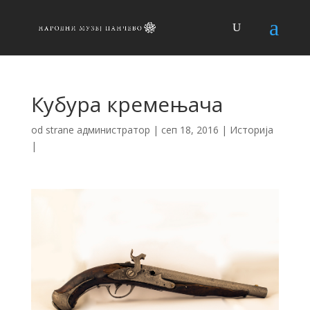
Кубура кремењача
od strane
администратор
|
сеп 18, 2016
|
Историја
|