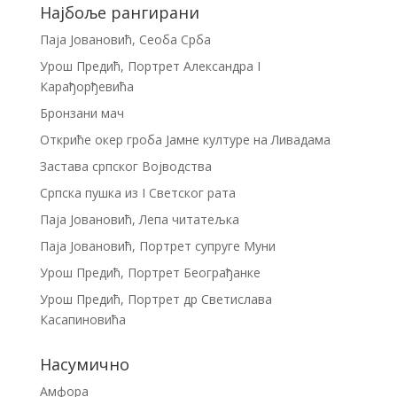
Најбоље рангирани
Паја Јовановић, Сеоба Срба
Урош Предић, Портрет Александра I
Карађорђевића
Бронзани мач
Откриће окер гроба Јамне културе на Ливадама
Застава српског Војводства
Српска пушка из I Светског рата
Паја Јовановић, Лепа читатељка
Паја Јовановић, Портрет супруге Муни
Урош Предић, Портрет Београђанке
Урош Предић, Портрет др Светислава
Касапиновића
Насумично
Амфора