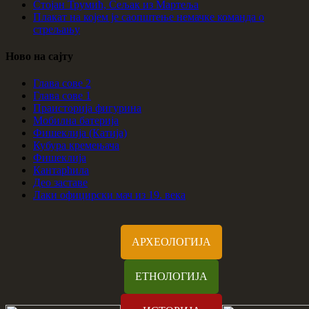
Стојан Трумић, Сељак из Мартеља
Плакат на којем је саопштење немачке команда о
стрељању
Ново на сајту
Глава сове 2
Глава сове 1
Праисторија фигурина
Мобилна батерија
Фишеклија (Катија)
Кубура кремењача
Фишеклија
Кантарћила
Део заставе
Лаки официрски мач из 19. века
АРХЕОЛОГИЈА
ЕТНОЛОГИЈА