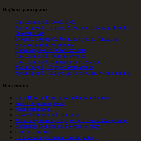
Најбоље рангирани
Паја Јовановић, Сеоба Срба
Урош Предић, Портрет Александра I Карађорђевића
Бронзани мач
Откриће окер гроба Јамне културе на Ливадама
Застава српског Војводства
Српска пушка из I Светског рата
Паја Јовановић, Лепа читатељка
Паја Јовановић, Портрет супруге Муни
Урош Предић, Портрет Београђанке
Урош Предић, Портрет др Светислава Касапиновића
Насумично
Иван Палека, Глава дечака (Стеван Имреи)
Бенчо Обрешков, Море
Месингана шоља
Исмет Мујезиновић, Циганка
Милош Вушковић, Портрет др Стевана Смедеревца
Добривоје Војиновић, Биоград на мору
Сталак за жарач
Пршљенак од вретена ткачког разбоја