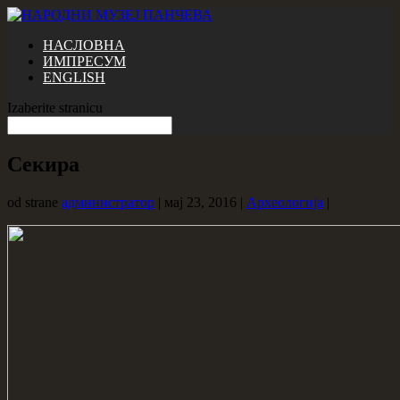
НАСЛОВНА
ИМПРЕСУМ
ENGLISH
Izaberite stranicu
Секира
od strane
администратор
|
мај 23, 2016
|
Археологија
|