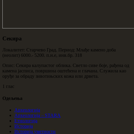
Секира
Локалитет: Старчево Град. Период: Млађе камено доба
(неолит) 6000.- 5200. п.н.е, инв.бр. 318
Опис: Секира калупастог облика. Светло сиве боје, рађена од
камена јасписа, површина оштећена и глачана. Служила као
оруђе за обраду зивотињских кожа или дрвета.
1 глас
Одељења
Археологија
Археологија – STARA
Етнологија
Историја
Историја уметности