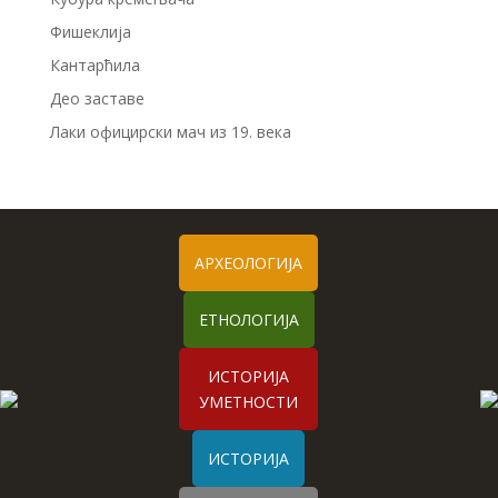
Фишеклија
Кантарћила
Део заставе
Лаки официрски мач из 19. века
АРХЕОЛОГИЈА
ЕТНОЛОГИЈА
ИСТОРИЈА
УМЕТНОСТИ
ИСТОРИЈА