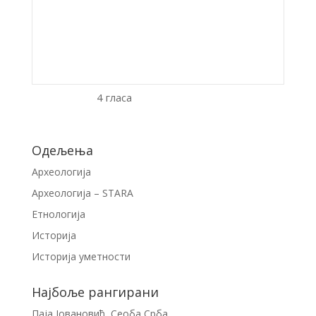
4 гласа
Одељења
Археологија
Археологија – STARA
Етнологија
Историја
Историја уметности
Најбоље рангирани
Паја Јовановић, Сеоба Срба