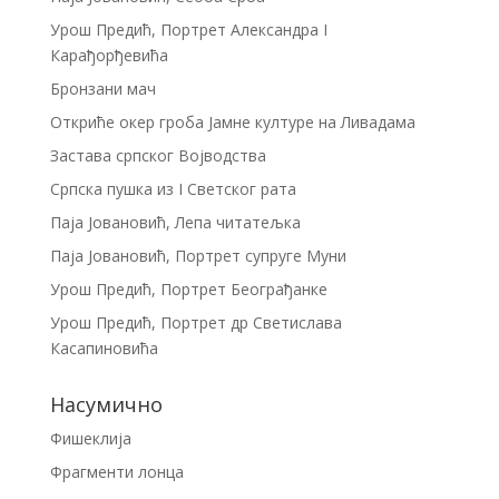
Урош Предић, Портрет Александра I
Карађорђевића
Бронзани мач
Откриће окер гроба Јамне културе на Ливадама
Застава српског Војводства
Српска пушка из I Светског рата
Паја Јовановић, Лепа читатељка
Паја Јовановић, Портрет супруге Муни
Урош Предић, Портрет Београђанке
Урош Предић, Портрет др Светислава
Касапиновића
Насумично
Фишеклија
Фрагменти лонца