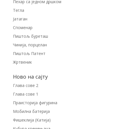
Пехар са једном дршком
Тегла
Јатаган
Споменар
Пиштољ буреташ
Чинија, порцелан
Пиштољ Патент
Жртвеник
Ново на сајту
Глава сове 2
Глава сове 1
Праисторија фигурина
Мобилна батерија
Фишеклија (Катија)
Кубура кремењача