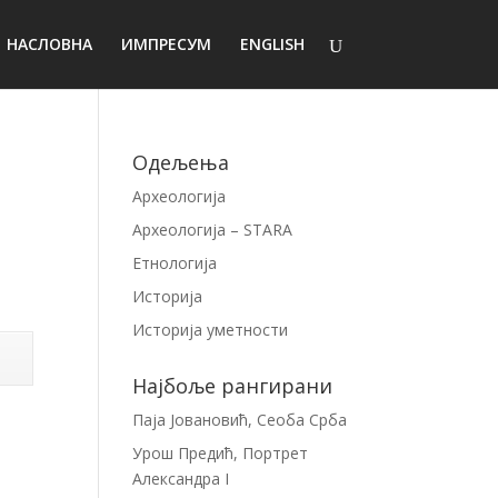
НАСЛОВНА
ИМПРЕСУМ
ENGLISH
Одељења
Археологија
Археологија – STARA
Етнологија
Историја
Историја уметности
Најбоље рангирани
Паја Јовановић, Сеоба Срба
Урош Предић, Портрет
Александра I