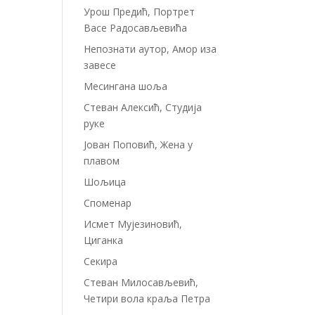
Урош Предић, Портрет
Васе Радосављевића
Непознати аутор, Амор иза
завесе
Месингана шоља
Стеван Алексић, Студија
руке
Јован Поповић, Жена у
плавом
Шољица
Споменар
Исмет Мујезиновић,
Циганка
Секира
Стеван Милосављевић,
Четири вола краља Петра