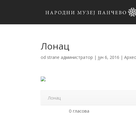
Лонац
od strane
администратор
|
јун 6, 2016
|
Архео
Лонац
0 гласова