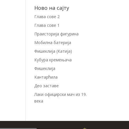
Ново на сајту
Глава сове 2
Глава сове 1
Праисторија фигурина
Мобилна батерија
Фишеклија (Катија)
Кубура кремењача
Фишеклија
Кантарћила
Део заставе
Лаки официрски мач из 19.
века