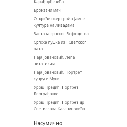
Карађорђевића
Бронзани мач
Откриће окер гроба Јамне
културе на Ливадама
Застава српског Војводства
Српска пушка из I Светског
рата
Паја Јовановић, Лепа
читатељка
Паја Јовановић, Портрет
супруге Муни
Урош Предић, Портрет
Београђанке
Урош Предић, Портрет др
Светислава Касапиновића
Насумично