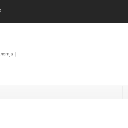
логија
|