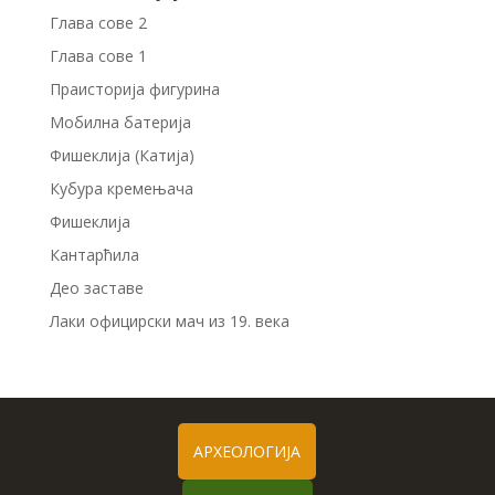
Глава сове 2
Глава сове 1
Праисторија фигурина
Мобилна батерија
Фишеклија (Катија)
Кубура кремењача
Фишеклија
Кантарћила
Део заставе
Лаки официрски мач из 19. века
АРХЕОЛОГИЈА