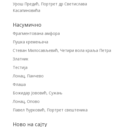
Урош Предић, Портрет др Светислава
Касапиновића
Насумично
Фрагментована амфора
Пушка кремењача
Стеван Милосављевић, Четири вола краља Петра
Златник
Тестија
Лонац, Панчево
Флаша
Божидар Јововић, Сужањ
Лонац, Опово
Павел Ђурковић, Портрет свештеника
Ново на сајту