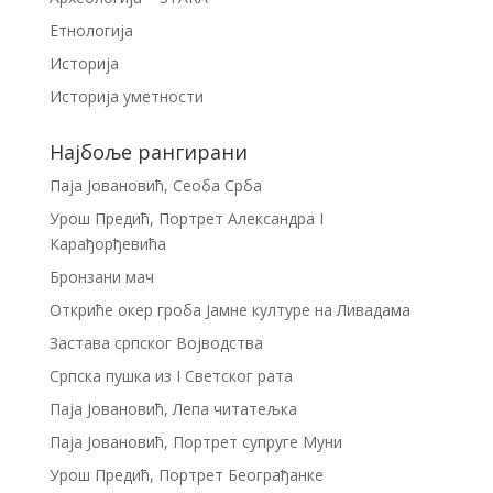
Етнологија
Историја
Историја уметности
Најбоље рангирани
Паја Јовановић, Сеоба Срба
Урош Предић, Портрет Александра I
Карађорђевића
Бронзани мач
Откриће окер гроба Јамне културе на Ливадама
Застава српског Војводства
Српска пушка из I Светског рата
Паја Јовановић, Лепа читатељка
Паја Јовановић, Портрет супруге Муни
Урош Предић, Портрет Београђанке