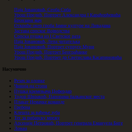
Паја Јовановић, Сеоба Срба
Урош Предић, Портрет Александра I Карађорђевића
Бронзани мач
Откриће окер гроба Јамне културе на Ливадама
Застава српског Војводства
Српска пушка из I Светског рата
Паја Јовановић, Лепа читатељка
Паја Јовановић, Портрет супруге Муни
Урош Предић, Портрет Београђанке
Урош Предић, Портрет др Светислава Касапиновића
Насумично
Резач за оловке
Чинија на стопи
Пушка кремењача Џефердар
Тодор Швракић, Панорама балканског места
Плакат Немачке команде
Гребена
Клешта за вађење зуба
Тег за рибарску мрежу
Арсеније Петровић, Портрет генерала Емануела Биге
Лонац