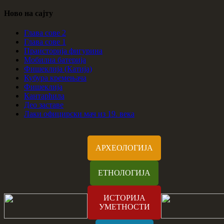
Ново на сајту
Глава сове 2
Глава сове 1
Праисторија фигурина
Мобилна батерија
Фишеклија (Катија)
Кубура кремењача
Фишеклија
Кантарћила
Део заставе
Лаки официрски мач из 19. века
АРХЕОЛОГИЈА
ЕТНОЛОГИЈА
ИСТОРИЈА
УМЕТНОСТИ