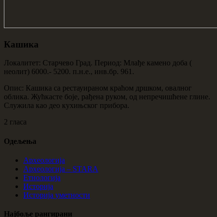
Кашика
Локалитет: Старчево Град. Период: Млађе камено доба (
неолит) 6000.- 5200. п.н.е., инв.бр. 961.
Опис: Кашика са рестауираном краћом дршком, овалног
облика. Жућкасте боје, рађена руком, од непречишћене глине.
Служила као део кухињског прибора.
2 гласа
Одељења
Археологија
Археологија – STARA
Етнологија
Историја
Историја уметности
Најбоље рангирани