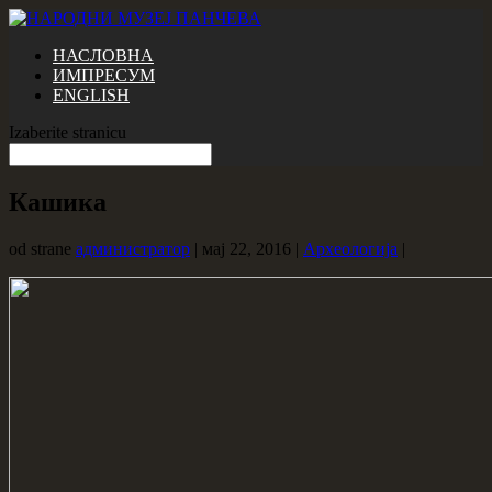
НАСЛОВНА
ИМПРЕСУМ
ENGLISH
Izaberite stranicu
Кашика
od strane
администратор
|
мај 22, 2016
|
Археологија
|