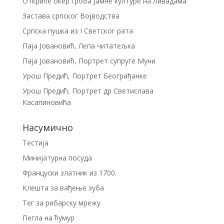
Откриће окер гроба Јамне културе на Ливадама
Застава српског Војводства
Српска пушка из I Светског рата
Паја Јовановић, Лепа читатељка
Паја Јовановић, Портрет супруге Муни
Урош Предић, Портрет Београђанке
Урош Предић, Портрет др Светислава
Касапиновића
Насумично
Тестија
Минијатурна посуда
Француски златник из 1700.
Клешта за вађење зуба
Тег за рибарску мрежу
Пегла на ћумур