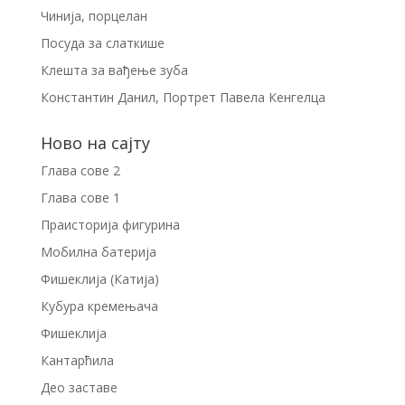
Чинија, порцелан
Посуда за слаткише
Клешта за вађење зуба
Константин Данил, Портрет Павела Кенгелца
Ново на сајту
Глава сове 2
Глава сове 1
Праисторија фигурина
Мобилна батерија
Фишеклија (Катија)
Кубура кремењача
Фишеклија
Кантарћила
Део заставе