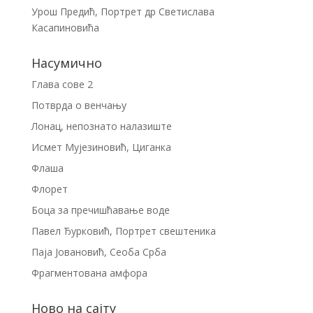
Урош Предић, Портрет др Светислава
Касапиновића
Насумично
Глава сове 2
Потврда о венчању
Лонац, непознато налазиште
Исмет Мујезиновић, Циганка
Флаша
Флорет
Боца за пречишћавање воде
Павел Ђурковић, Портрет свештеника
Паја Јовановић, Сеоба Срба
Фрагментована амфора
Ново на сајту