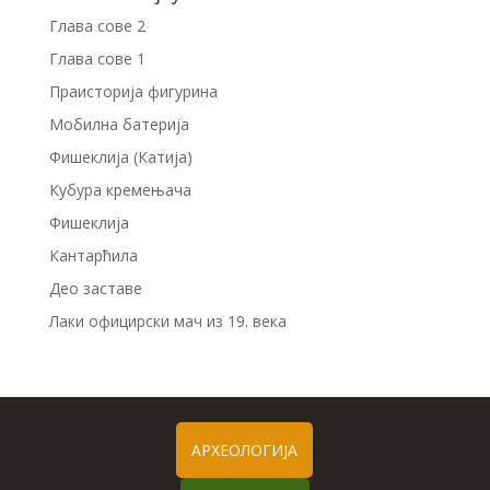
Глава сове 2
Глава сове 1
Праисторија фигурина
Мобилна батерија
Фишеклија (Катија)
Кубура кремењача
Фишеклија
Кантарћила
Део заставе
Лаки официрски мач из 19. века
АРХЕОЛОГИЈА