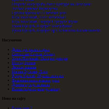
Откриће окер гроба Јамне културе на Ливадама
Застава српског Војводства
Српска пушка из I Светског рата
Паја Јовановић, Лепа читатељка
Паја Јовановић, Портрет супруге Муни
Урош Предић, Портрет Београђанке
Урош Предић, Портрет др Светислава Касапиновића
Насумично
Доњи део окова појаса
Светислав Страла, Охрид
Зоран Петровић, Портрет девојке
Мач од бронзе
Лептир машна
Милан Бутозан, Плот
Ђорђе Крстић, Мушки портрет
Фрагментована етажна урна
Дрвена кутија за накит
Плакат који најављује забаву
Ново на сајту
Глава сове 2