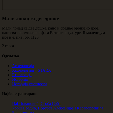
Мали лонац са две дршке
Мали лонац са две дршке, рано и средње бронзано доба,
панчевачко-омољичка фаза Ватинске културе, II миленијум
пре н.е, инв. бр. 1125
2 гласа
Одељења
Археологија
Археологија – STARA
Етнологија
Историја
Историја уметности
Најбоље рангирани
Паја Јовановић, Сеоба Срба
Урош Предић, Портрет Александра I Карађорђевића
Бронзани мач