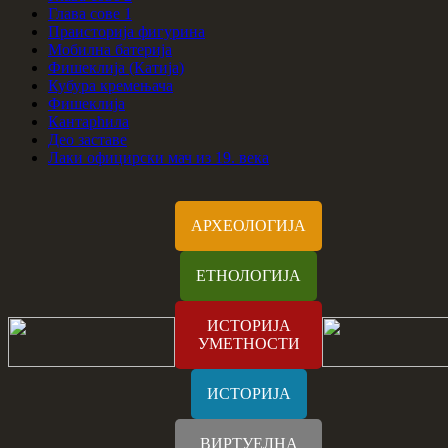
Глава сове 1
Праисторија фигурина
Мобилна батерија
Фишеклија (Катија)
Кубура кремењача
Фишеклија
Кантарћила
Део заставе
Лаки официрски мач из 19. века
АРХЕОЛОГИЈА
ЕТНОЛОГИЈА
ИСТОРИЈА
УМЕТНОСТИ
ИСТОРИЈА
ВИРТУЕЛНА