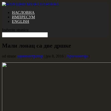
НАСЛОВНА
ИМПРЕСУМ
ENGLISH
Izaberite stranicu
Мали лонац са две дршке
od strane
администратор
|
јун 8, 2016
|
Археологија
|