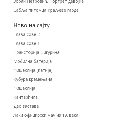
Зоран Петровић, Портрет девојке
Сабља питомца Краљеве гарде
Ново на сајту
Глава сове 2
Глава сове 1
Праисторија фигурина
Мобилна батерија
Фишеклија (Катија)
Кубура кремењача
Фишеклија
Кантарћила
Део заставе
Лаки официрски мач из 19. века