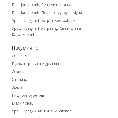
Паја Јовановић, Лепа читатељка
Паја Јовановић, Портрет супруге Муни
Урош Предић, Портрет Београђанке
Урош Предић, Портрет др Светислава
Касапиновића
Насумично
СС шлем
Пушка стрељачке дружине
Секира
Столица
Здела
Пиштољ буреташ
Мали лонац
Урош Предић, Исцељење слепог