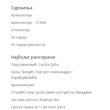
Одељења
Археологија
Археологија – STARA
Етнологија
Историја
Историја уметности
Најбоље рангирани
Паја Јовановић, Сеоба Срба
Урош Предић, Портрет Александра I
Карађорђевића
Бронзани мач
Откриће окер гроба Јамне културе на Ливадама
Застава српског Војводства
Српска пушка из I Светског рата